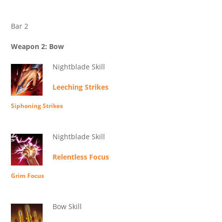
Bar 2
Weapon 2: Bow
Nightblade Skill
Leeching Strikes
Siphoning Strikes
Nightblade Skill
Relentless Focus
Grim Focus
Bow Skill