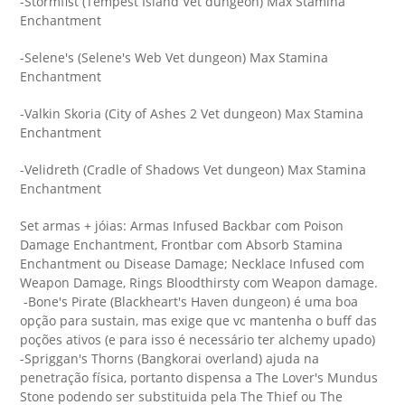
-Stormfist (Tempest Island Vet dungeon) Max Stamina
Enchantment
-Selene's (Selene's Web Vet dungeon) Max Stamina
Enchantment
-Valkin Skoria (City of Ashes 2 Vet dungeon) Max Stamina
Enchantment
-Velidreth (Cradle of Shadows Vet dungeon) Max Stamina
Enchantment
Set armas + jóias: Armas Infused Backbar com Poison
Damage Enchantment, Frontbar com Absorb Stamina
Enchantment ou Disease Damage; Necklace Infused com
Weapon Damage, Rings Bloodthirsty com Weapon damage.
-Bone's Pirate (Blackheart's Haven dungeon) é uma boa
opção para sustain, mas exige que vc mantenha o buff das
poções ativos (e para isso é necessário ter alchemy upado)
-Spriggan's Thorns (Bangkorai overland) ajuda na
penetração física, portanto dispensa a The Lover's Mundus
Stone podendo ser substituida pela The Thief ou The